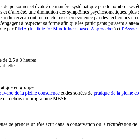
 de personnes et évalué de manière systématique par de nombreuses étu
ess et d’anxiété, une diminution des symptômes psychosomatiques, plus de
veau du cerveau ont même été mises en évidence par des recherches en ne
gagent à respecter sa forme afin que les participants puissent s’atten
nue par l’
IMA
(
Institute for Mindfulness based Approaches
) et
l’Associ
 de 2.5 à 3 heures
viduelle
ratique en groupe.
uverte de la pleine conscience
et des soirées de
pratique de la pleine c
oupe en dehors du programme MBSR.
se de prendre un rôle actif dans la conservation ou la récupération de