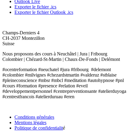
Outlook Live
Exporter le fichier .ics
Exporter le fichier Outlook .ics
O'CENTRE FORMATION
Champs-Derniers 4
CH-2037 Montezillon
Suisse
Nous proposons des cours à Neuchâtel | Jura | Fribourg
Colombier | Chézard-St-Martin | Chaux-De-Fonds | Delémont
#ocentreformation #neuchatel #jura #fribourg #delemont
#colombier #milvignes #chezardstmartin #valderuz #stblaise
#pleineconscience #mbsr #mbcl #meditation #autohypnose #pnl
#cours #formation #presence #relation #eveil
#developpementpersonnel #centrepreventionsante #atelierduyoga
#centrestfrancois #atelierduruau #eren
INFORMATIONS
Conditions générales
Mentions légales
Politique de confidentialit
é