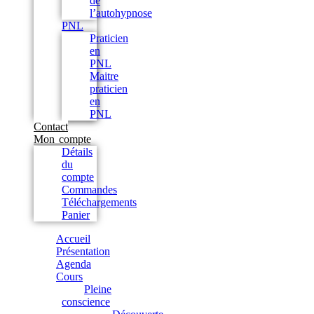
de
l’autohypnose
PNL
Praticien
en
PNL
Maitre
praticien
en
PNL
Contact
Mon compte
Détails
du
compte
Commandes
Téléchargements
Panier
Accueil
Présentation
Agenda
Cours
Pleine
conscience