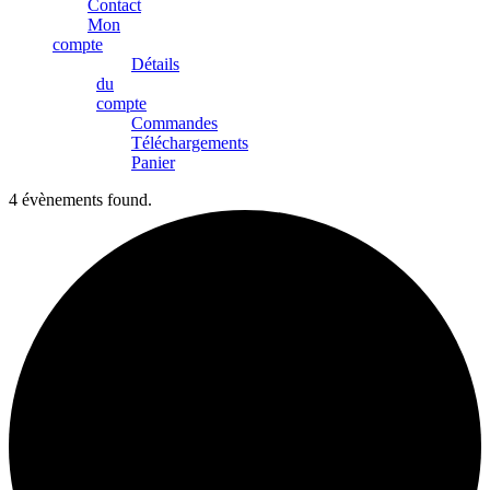
Contact
Mon
compte
Détails
du
compte
Commandes
Téléchargements
Panier
4 évènements found.