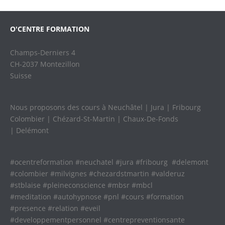
O'CENTRE FORMATION
Champs-Derniers 4
CH-2037 Montezillon
Suisse
Nous proposons des cours à Neuchâtel | Jura | Fribourg
Colombier | Chézard-St-Martin | Chaux-De-Fonds
| Delémont
#ocentreformation #neuchatel #jura #fribourg #delemont
#colombier #milvignes #chezardstmartin #valderuz
#stblaise #pleineconscience #mbsr #mbcl
#meditation #autohypnose #pnl #cours #formation
#presence #relation #eveil
#developpementpersonnel #centrepreventionsante