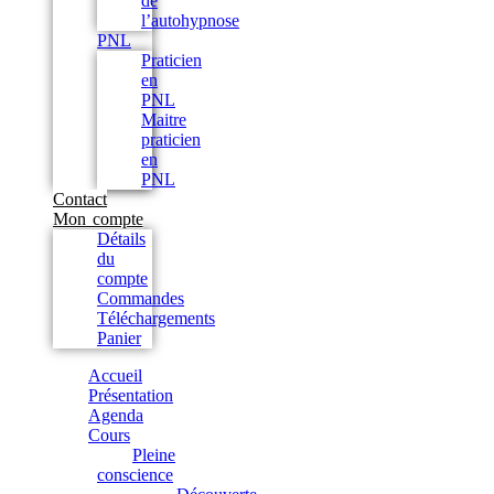
de
l’autohypnose
PNL
Praticien
en
PNL
Maitre
praticien
en
PNL
Contact
Mon compte
Détails
du
compte
Commandes
Téléchargements
Panier
Accueil
Présentation
Agenda
Cours
Pleine
conscience