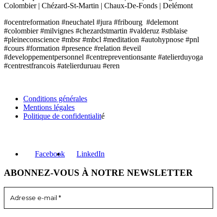
Colombier | Chézard-St-Martin | Chaux-De-Fonds | Delémont
#ocentreformation #neuchatel #jura #fribourg #delemont
#colombier #milvignes #chezardstmartin #valderuz #stblaise
#pleineconscience #mbsr #mbcl #meditation #autohypnose #pnl
#cours #formation #presence #relation #eveil
#developpementpersonnel #centrepreventionsante #atelierduyoga
#centrestfrancois #atelierduruau #eren
INFORMATIONS
Conditions générales
Mentions légales
Politique de confidentialit
é
RÉSEAUX SOCIAUX
Facebook
LinkedIn
ABONNEZ-VOUS À NOTRE NEWSLETTER