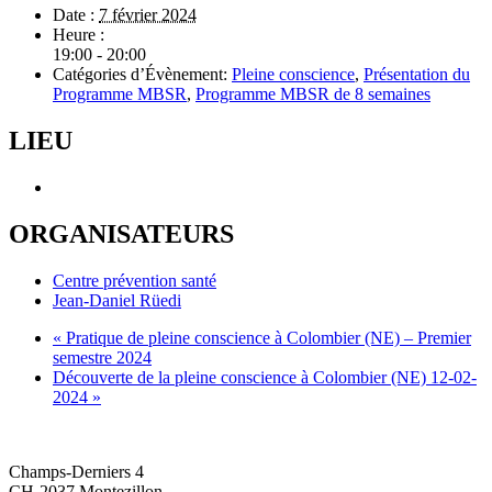
Date :
7 février 2024
Heure :
19:00 - 20:00
Catégories d’Évènement:
Pleine conscience
,
Présentation du
Programme MBSR
,
Programme MBSR de 8 semaines
LIEU
ORGANISATEURS
Centre prévention santé
Jean-Daniel Rüedi
«
Pratique de pleine conscience à Colombier (NE) – Premier
semestre 2024
Découverte de la pleine conscience à Colombier (NE) 12-02-
2024
»
O'CENTRE FORMATION
Champs-Derniers 4
CH-2037 Montezillon