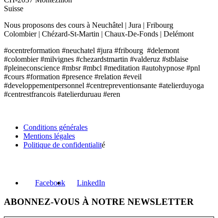
Suisse
Nous proposons des cours à Neuchâtel | Jura | Fribourg
Colombier | Chézard-St-Martin | Chaux-De-Fonds | Delémont
#ocentreformation #neuchatel #jura #fribourg #delemont
#colombier #milvignes #chezardstmartin #valderuz #stblaise
#pleineconscience #mbsr #mbcl #meditation #autohypnose #pnl
#cours #formation #presence #relation #eveil
#developpementpersonnel #centrepreventionsante #atelierduyoga
#centrestfrancois #atelierduruau #eren
INFORMATIONS
Conditions générales
Mentions légales
Politique de confidentialit
é
RÉSEAUX SOCIAUX
Facebook
LinkedIn
ABONNEZ-VOUS À NOTRE NEWSLETTER