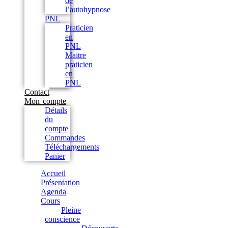
de
l’autohypnose
PNL
Praticien
en
PNL
Maitre
praticien
en
PNL
Contact
Mon compte
Détails
du
compte
Commandes
Téléchargements
Panier
Accueil
Présentation
Agenda
Cours
Pleine
conscience