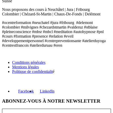
Suisse
Nous proposons des cours à Neuchâtel | Jura | Fribourg
Colombier | Chézard-St-Martin | Chaux-De-Fonds | Delémont
#ocentreformation #neuchatel #jura #fribourg #delemont
#colombier #milvignes #chezardstmartin #valderuz #stblaise
#pleineconscience #mbsr #mbcl #meditation #autohypnose #pnl
#cours #formation #presence #relation #eveil
#developpementpersonnel #centrepreventionsante #atelierduyoga
#centrestfrancois #atelierduruau #eren
INFORMATIONS
Conditions générales
Mentions légales
Politique de confidentialit
é
RÉSEAUX SOCIAUX
Facebook
LinkedIn
ABONNEZ-VOUS À NOTRE NEWSLETTER