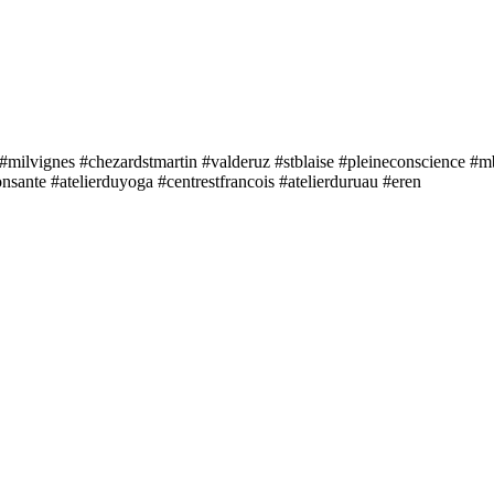
#milvignes #chezardstmartin #valderuz #stblaise #pleineconscience #
nsante #atelierduyoga #centrestfrancois #atelierduruau #eren