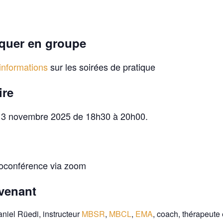
iquer en groupe
informations
sur les soirées de pratique
ire
13 novembre 2025 de 18h30 à 20h00.
ioconférence via zoom
rvenant
niel Rüedi, instructeur
MBSR
,
MBCL
,
EMA
, coach, thérapeute 