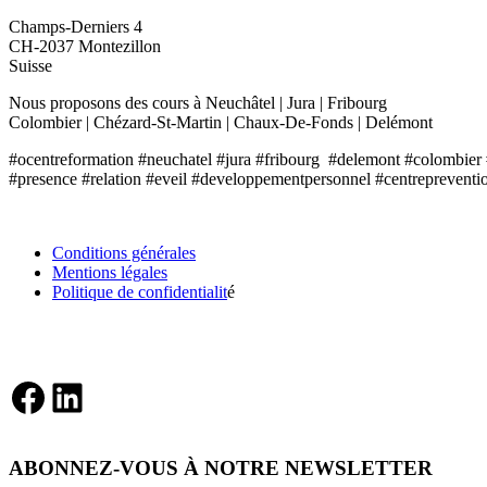
Champs-Derniers 4
CH-2037 Montezillon
Suisse
Nous proposons des cours à Neuchâtel | Jura | Fribourg
Colombier | Chézard-St-Martin | Chaux-De-Fonds | Delémont
#ocentreformation #neuchatel #jura #fribourg #delemont #colombier 
#presence #relation #eveil #developpementpersonnel #centrepreventio
INFORMATIONS
Conditions générales
Mentions légales
Politique de confidentialit
é
RÉSEAUX SOCIAUX
Facebook
LinkedIn
ABONNEZ-VOUS À NOTRE NEWSLETTER