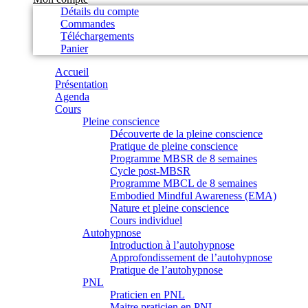
Détails du compte
Commandes
Téléchargements
Panier
Accueil
Présentation
Agenda
Cours
Pleine conscience
Découverte de la pleine conscience
Pratique de pleine conscience
Programme MBSR de 8 semaines
Cycle post-MBSR
Programme MBCL de 8 semaines
Embodied Mindful Awareness (EMA)
Nature et pleine conscience
Cours individuel
Autohypnose
Introduction à l’autohypnose
Approfondissement de l’autohypnose
Pratique de l’autohypnose
PNL
Praticien en PNL
Maitre praticien en PNL