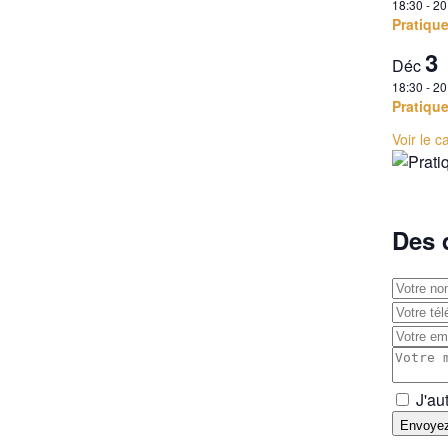
18:30
-
20
Pratiqu
3
Déc
18:30
-
20
Pratiqu
Voir le c
Des 
J'au
Envoye