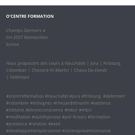
O'CENTRE FORMATION
Champs-Derniers 4
CH-2037 Montezillon
Suisse
Nous proposons des cours à Neuchâtel | Jura | Fribourg
Colombier | Chézard-St-Martin | Chaux-De-Fonds
| Delémont
#ocentreformation #neuchatel #jura #fribourg #delemont
#colombier #milvignes #chezardstmartin #valderuz
#stblaise #pleineconscience #mbsr #mbcl
#meditation #autohypnose #pnl #cours #formation
#presence #relation #eveil
#developpementpersonnel #centrepreventionsante