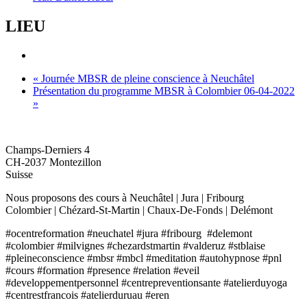
LIEU
«
Journée MBSR de pleine conscience à Neuchâtel
Présentation du programme MBSR à Colombier 06-04-2022
»
O'CENTRE FORMATION
Champs-Derniers 4
CH-2037 Montezillon
Suisse
Nous proposons des cours à Neuchâtel | Jura | Fribourg
Colombier | Chézard-St-Martin | Chaux-De-Fonds | Delémont
#ocentreformation #neuchatel #jura #fribourg #delemont
#colombier #milvignes #chezardstmartin #valderuz #stblaise
#pleineconscience #mbsr #mbcl #meditation #autohypnose #pnl
#cours #formation #presence #relation #eveil
#developpementpersonnel #centrepreventionsante #atelierduyoga
#centrestfrancois #atelierduruau #eren