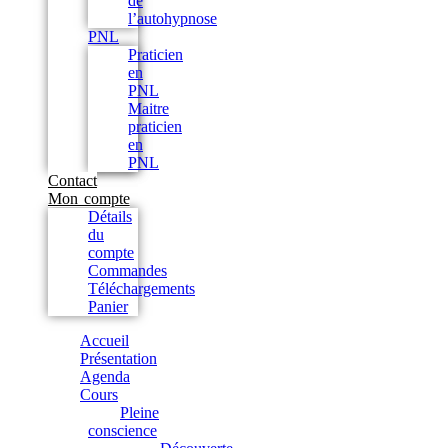
de
l’autohypnose
PNL
Praticien
en
PNL
Maitre
praticien
en
PNL
Contact
Mon compte
Détails
du
compte
Commandes
Téléchargements
Panier
Accueil
Présentation
Agenda
Cours
Pleine
conscience