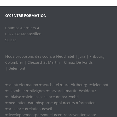
O'CENTRE FORMATION
Champs-Derniers 4
CH-2037 Montezillon
Suisse
Nous proposons des cours à Neuchâtel | Jura | Fribourg
Colombier | Chézard-St-Martin | Chaux-De-Fonds
| Delémont
#ocentreformation #neuchatel #jura #fribourg #delemont
#colombier #milvignes #chezardstmartin #valderuz
#stblaise #pleineconscience #mbsr #mbcl
#meditation #autohypnose #pnl #cours #formation
#presence #relation #eveil
#developpementpersonnel #centrepreventionsante