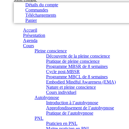
Détails du compte
Commandes
Téléchargements
Panier
Accueil
Présentation
Agenda
Cours
Pleine conscience
Découverte de la pleine conscience
Pratique de pleine conscience
Programme MBSR de 8 semaines
Cycle post-MBSR
Programme MBCL de 8 semaines
Embodied Mindful Awareness (EMA)
Nature et pleine conscience
Cours individuel
Autohypnose
Introduction à l’autohypnose
Approfondissement de l’autohypnose
Pratique de l’autohypnose
PNL
Praticien en PNL
Maitre praticien en PNL