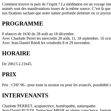
Comment trouver la paix de l’esprit ? La méditation est un voyage inté
animés sont des manifestations issues de la même source. C’est là que 
nos fixations sachant que notre nature profonde demeure en ce joyeux
PROGRAMME
8 séances de 1h30 du 28 août au 18 décembre.
Avec Charlotte Perret les mercredis 28 août, 11, 18 septembre, 16 oct
Avec Jean-Daniel Rüedi les vendredis 8 et 29 novembre.
HORAIRE
De 20h15 à 21h45.
PRIX
Prix : CHF 96.- pour toute la session ou pour les avancés, possibilité d
INTERVENANTS
Charlotte PERRET, acupunctrice, homéopathe, naturopathe.
Jean-Daniel RUEDI, Instructeur MBSR en pleine conscience, formateu