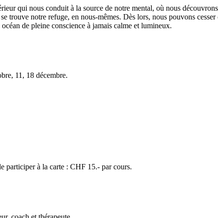
rieur qui nous conduit à la source de notre mental, où nous découvrons 
se trouve notre refuge, en nous-mêmes. Dès lors, nous pouvons cesser de 
 océan de pleine conscience à jamais calme et lumineux.
obre, 11, 18 décembre.
e participer à la carte : CHF 15.- par cours.
r, coach et thérapeute.