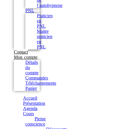
de
l’autohypnose
PNL
Praticien
en
PNL
Maitre
praticien
en
PNL
Contact
Mon compte
Détails
du
compte
Commandes
Téléchargements
Panier
Accueil
Présentation
Agenda
Cours
Pleine
conscience