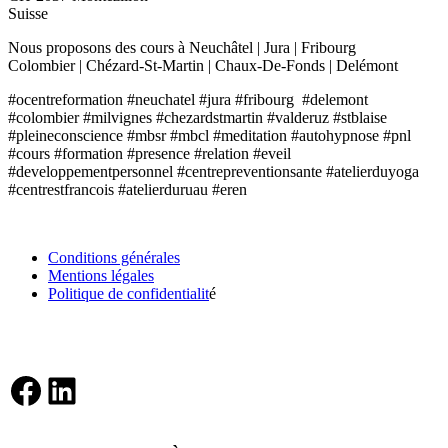
Suisse
Nous proposons des cours à Neuchâtel | Jura | Fribourg
Colombier | Chézard-St-Martin | Chaux-De-Fonds | Delémont
#ocentreformation #neuchatel #jura #fribourg #delemont
#colombier #milvignes #chezardstmartin #valderuz #stblaise
#pleineconscience #mbsr #mbcl #meditation #autohypnose #pnl
#cours #formation #presence #relation #eveil
#developpementpersonnel #centrepreventionsante #atelierduyoga
#centrestfrancois #atelierduruau #eren
INFORMATIONS
Conditions générales
Mentions légales
Politique de confidentialit
é
RÉSEAUX SOCIAUX
Facebook
LinkedIn