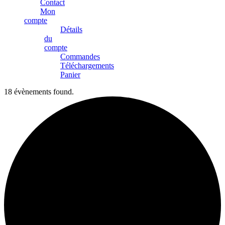
Contact
Mon
compte
Détails
du
compte
Commandes
Téléchargements
Panier
18 évènements found.