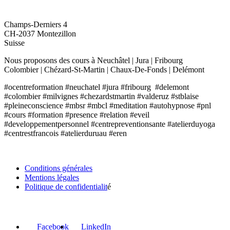
O'CENTRE FORMATION
Champs-Derniers 4
CH-2037 Montezillon
Suisse
Nous proposons des cours à Neuchâtel | Jura | Fribourg
Colombier | Chézard-St-Martin | Chaux-De-Fonds | Delémont
#ocentreformation #neuchatel #jura #fribourg #delemont
#colombier #milvignes #chezardstmartin #valderuz #stblaise
#pleineconscience #mbsr #mbcl #meditation #autohypnose #pnl
#cours #formation #presence #relation #eveil
#developpementpersonnel #centrepreventionsante #atelierduyoga
#centrestfrancois #atelierduruau #eren
INFORMATIONS
Conditions générales
Mentions légales
Politique de confidentialit
é
RÉSEAUX SOCIAUX
Facebook
LinkedIn