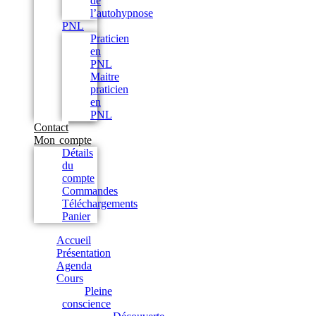
de
l’autohypnose
PNL
Praticien
en
PNL
Maitre
praticien
en
PNL
Contact
Mon compte
Détails
du
compte
Commandes
Téléchargements
Panier
Accueil
Présentation
Agenda
Cours
Pleine
conscience