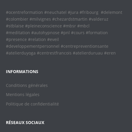
#ocentreformation #neuchatel #jura #fribourg #delemont
#colombier #milvignes #chezardstmartin #valderuz
#stblaise #pleineconscience #mbsr #mbcl
#meditation #autohypnose #pnl #cours #formation
#presence #relation #eveil
#developpementpersonnel #centrepreventionsante
#atelierduyoga #centrestfrancois #atelierduruau #eren
INFORMATIONS
Conditions générales
Mentions légales
Politique de confidentialit
é
RÉSEAUX SOCIAUX