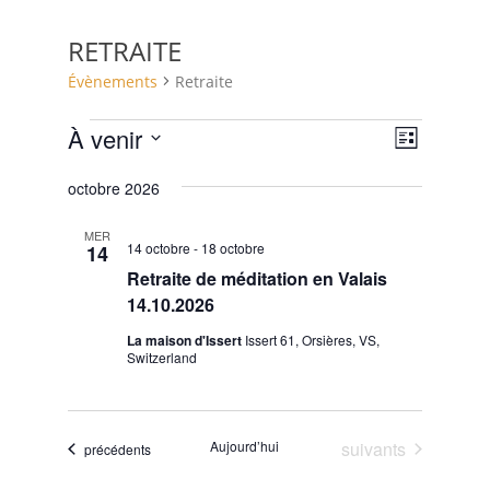
RETRAITE
Évènements
Retraite
ÉVÈNEMENTS
N
N
À venir
L
A
A
S
i
V
octobre 2026
V
s
é
I
t
I
l
G
MER
e
14 octobre
-
18 octobre
14
G
e
A
Retraite de méditation en Valais
c
A
T
14.10.2026
t
T
I
i
O
La maison d'Issert
Issert 61, Orsières, VS,
I
Switzerland
N
o
O
D
n
N
E
n
P
V
Évènements
Aujourd’hui
suivants
Évènements
précédents
e
A
U
z