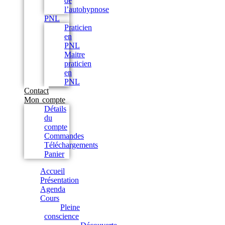
de
l’autohypnose
PNL
Praticien
en
PNL
Maitre
praticien
en
PNL
Contact
Mon compte
Détails
du
compte
Commandes
Téléchargements
Panier
Accueil
Présentation
Agenda
Cours
Pleine
conscience