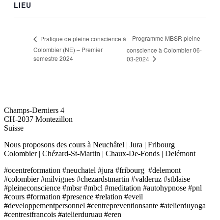
LIEU
Programme MBSR pleine
Pratique de pleine conscience à
Colombier (NE) – Premier
conscience à Colombier 06-
semestre 2024
03-2024
O'CENTRE FORMATION
Champs-Derniers 4
CH-2037 Montezillon
Suisse
Nous proposons des cours à Neuchâtel | Jura | Fribourg
Colombier | Chézard-St-Martin | Chaux-De-Fonds | Delémont
#ocentreformation #neuchatel #jura #fribourg #delemont
#colombier #milvignes #chezardstmartin #valderuz #stblaise
#pleineconscience #mbsr #mbcl #meditation #autohypnose #pnl
#cours #formation #presence #relation #eveil
#developpementpersonnel #centrepreventionsante #atelierduyoga
#centrestfrancois #atelierduruau #eren